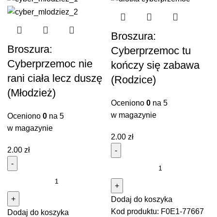
Broszura:
Broszura:
Cyberprzemoc tu
Cyberprzemoc nie
kończy się zabawa
rani ciała lecz duszę
(Rodzice)
(Młodzież)
Oceniono
0
na 5
w magazynie
Oceniono
0
na 5
w magazynie
2.00
zł
2.00
zł
ilość
Broszura:
ilość
Cyberprzemoc
Broszura:
Dodaj do koszyka
tu
Cyberprzemoc
Kod produktu:
F0E1-77667
kończy
Dodaj do koszyka
nie