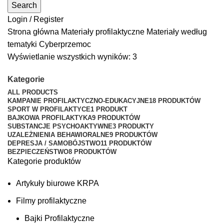
Search
Login / Register
Strona główna
Materiały profilaktyczne
Materiały według
tematyki
Cyberprzemoc
Wyświetlanie wszystkich wyników: 3
Kategorie
ALL
PRODUCTS
KAMPANIE PROFILAKTYCZNO-EDUKACYJNE
18 PRODUKTÓW
SPORT W PROFILAKTYCE
1 PRODUKT
BAJKOWA PROFILAKTYKA
9 PRODUKTÓW
SUBSTANCJE PSYCHOAKTYWNE
3 PRODUKTY
UZALEŻNIENIA BEHAWIORALNE
9 PRODUKTÓW
DEPRESJA / SAMOBÓJSTWO
11 PRODUKTÓW
BEZPIECZEŃSTWO
8 PRODUKTÓW
Kategorie produktów
Artykuły biurowe KRPA
Filmy profilaktyczne
Bajki Profilaktyczne