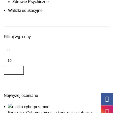
Zdrowie Psychiczne
Walizki edukacyjne
Filtruj wg. ceny
Cena
min.
Cena
maks.
FILTRUJ
Najwyżej oceniane
Broszura: Cyberprzemoc tu kończy się zabawa