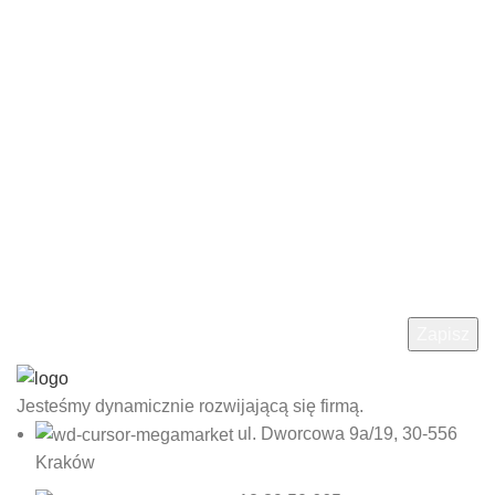
Badania Consulting. Zgodę możesz wycofać w każdym
momencie pisząc maila do Administratora, co nie wpłynie
jednak na zgodność z prawem przetwarzania dokonanego
przed jej wycofaniem. Administratorem danych osobowych
jest Agnieszka Kot-Cienkosz prowadząca działalność
gospodarczą pod firmą Agnieszka Kot-Cienkosz Oficyna
Profilaktyczna, SBC Szkolenia Badania Consulting. Dane
będą przetwarzane w celu przesyłania newslettera na
podany adres e-mail. Więcej informacji o przetwarzaniu
danych osobowych można znaleźć w naszej Polityce
prywatności.
Jesteśmy dynamicznie rozwijającą się firmą.
ul. Dworcowa 9a/19, 30-556
Kraków