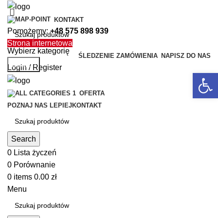
KONTAKT
Pomożemy:
+48 575 898 939
Strona internetowa
Wybierz kategorię
ŚLEDZENIE ZAMÓWIENIA
NAPISZ DO NAS
Search
Login / Register
Open 
OFERTA
POZNAJ NAS LEPIEJ
KONTAKT
Search
0
Lista życzeń
0
Porównanie
0
items
0.00
zł
Menu