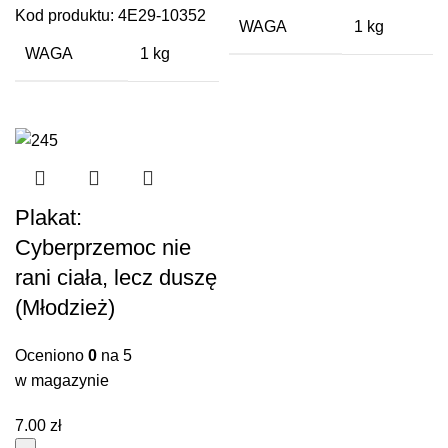
się
Kod produktu:
4E29-10352
rani
WAGA
1 kg
zabawa
ciała
WAGA
1 kg
(Rodzice)
lecz
duszę
(Młodzież)
Plakat:
Cyberprzemoc nie
rani ciała, lecz duszę
(Młodzież)
Oceniono
0
na 5
w magazynie
7.00
zł