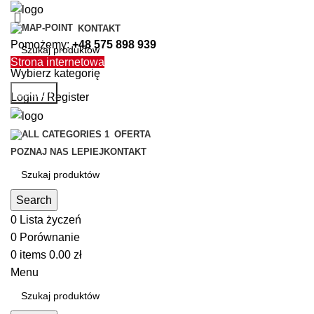
KONTAKT
Pomożemy:
+48 575 898 939
Strona internetowa
Wybierz kategorię
Search
Login / Register
OFERTA
POZNAJ NAS LEPIEJ
KONTAKT
Search
0
Lista życzeń
0
Porównanie
0
items
0.00
zł
Menu