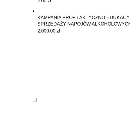
2.00
zł
KAMPANIA PROFILAKTYCZNO-EDUKACY
SPRZEDAŻY NAPOJÓW ALKOHOLOWYC
2,000.00
zł
Klikając przycisk „Zapisz” wyrażasz zgodę 
Badania Consulting. Zgodę możesz wyco
przetwarzania dokonanego przed jej wycofa
pod firmą Agnieszka Kot-Cienkosz Oficyna Pr
podany adres e-mail. Więcej