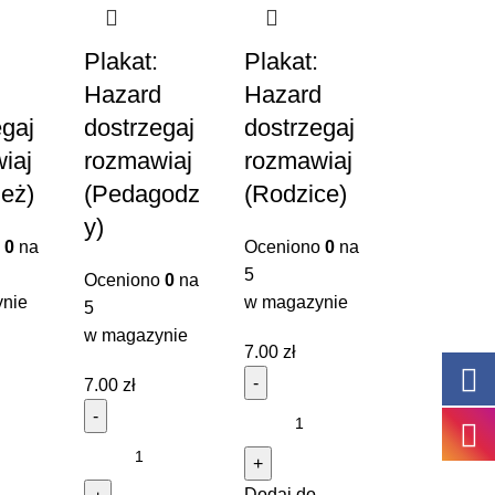
Plakat:
Plakat:
d
Hazard
Hazard
egaj
dostrzegaj
dostrzegaj
iaj
rozmawiaj
rozmawiaj
ież)
(Pedagodz
(Rodzice)
y)
o
0
na
Oceniono
0
na
5
Oceniono
0
na
nie
w magazynie
5
w magazynie
7.00
zł
7.00
zł
Dodaj do