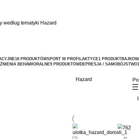
ły według tematyki
Hazard
ACYJNE
18 PRODUKTÓW
SPORT W PROFILAKTYCE
1 PRODUKT
BAJKOW
ŻNIENIA BEHAWIORALNE
9 PRODUKTÓW
DEPRESJA / SAMOBÓJSTWO
Hazard
Po