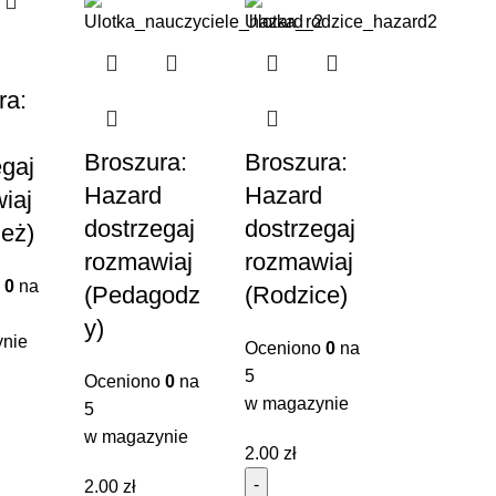
ra:
d
Broszura:
Broszura:
egaj
Hazard
Hazard
iaj
dostrzegaj
dostrzegaj
ież)
rozmawiaj
rozmawiaj
o
0
na
(Pedagodz
(Rodzice)
y)
nie
Oceniono
0
na
5
Oceniono
0
na
w magazynie
5
w magazynie
2.00
zł
2.00
zł