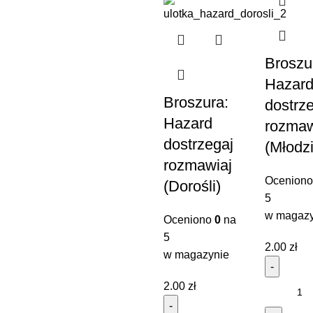
Broszu
Hazar
Broszura:
dostrz
Hazard
rozmaw
dostrzegaj
(Młodz
rozmawiaj
Ocenion
(Dorośli)
5
w magazy
Oceniono
0
na
5
2.00
zł
w magazynie
2.00
zł