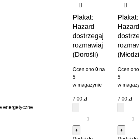
Plakat:
Plakat:
Hazard
Hazar
dostrzegaj
dostrz
rozmawiaj
rozmaw
(Dorośli)
(Młodz
Oceniono
0
na
Ocenion
5
5
w magazynie
w magazy
7.00
zł
7.00
zł
e energetyczne
Dodaj do
Dodaj do