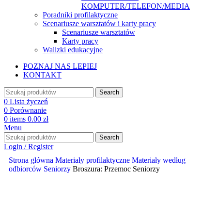
KOMPUTER/TELEFON/MEDIA
Poradniki profilaktyczne
Scenariusze warsztatów i karty pracy
Scenariusze warsztatów
Karty pracy
Walizki edukacyjne
POZNAJ NAS LEPIEJ
KONTAKT
Search
0
Lista życzeń
0
Porównanie
0
items
0.00
zł
Menu
Search
Login / Register
Strona główna
Materiały profilaktyczne
Materiały według
odbiorców
Seniorzy
Broszura: Przemoc Seniorzy