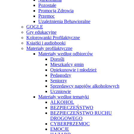
Pozostałe
Promocja Zdrowia
Przemoc
Uzależnienia Behawioralne
GOGLE
Gry edukacyjne
Kolorowanki Profilaktyczne
Książki i audiobooki
Materiały profilaktyczne
Materiały według odbiorców
Dorośli
Mieszkańcy gmin
Opiekunowie i młodzież
Pedagodzy
Seniorzy
Sprzedawcy napojów alkoholowych
Uczniowie
Materiały według tematyki
ALKOHOL
BEZPIECZEŃSTWO
BEZPIECZEŃSTWO RUCHU
DROGOWEGO
CYBERPRZEMOC
EMOCJE