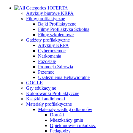
OFERTA
Artykuły biurowe KRPA
Filmy profilaktyczne
Bajki Profilaktyczne
Filmy Profilaktyka Szkolna
Filmy szkoleniowe
Gadżety profilaktyczne
Artykuły KRPA
Cyberprzemoc
Narkomania
Pozostałe
Promocja Zdrowia
Przemoc
Uzależnienia Behawioralne
GOGLE
Gry edukacyjne
Kolorowanki Profilaktyczne
Książki i audiobooki
Materiały profilaktyczne
Materiały według odbiorców
Dorośli
Mieszkańcy gmin
Opiekunowie i młodzież
Pedagodzy