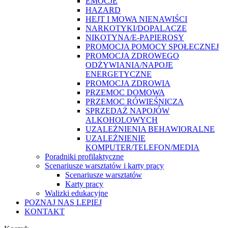
EMOCJE
HAZARD
HEJT I MOWA NIENAWIŚCI
NARKOTYKI/DOPALACZE
NIKOTYNA/E-PAPIEROSY
PROMOCJA POMOCY SPOŁECZNEJ
PROMOCJA ZDROWEGO
ODŻYWIANIA/NAPOJE
ENERGETYCZNE
PROMOCJA ZDROWIA
PRZEMOC DOMOWA
PRZEMOC RÓWIEŚNICZA
SPRZEDAŻ NAPOJÓW
ALKOHOLOWYCH
UZALEŻNIENIA BEHAWIORALNE
UZALEŻNIENIE
KOMPUTER/TELEFON/MEDIA
Poradniki profilaktyczne
Scenariusze warsztatów i karty pracy
Scenariusze warsztatów
Karty pracy
Walizki edukacyjne
POZNAJ NAS LEPIEJ
KONTAKT