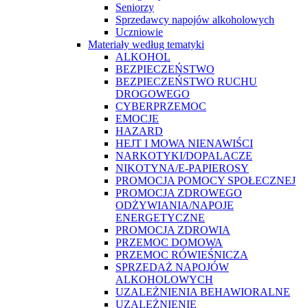
Seniorzy
Sprzedawcy napojów alkoholowych
Uczniowie
Materiały według tematyki
ALKOHOL
BEZPIECZEŃSTWO
BEZPIECZEŃSTWO RUCHU
DROGOWEGO
CYBERPRZEMOC
EMOCJE
HAZARD
HEJT I MOWA NIENAWIŚCI
NARKOTYKI/DOPALACZE
NIKOTYNA/E-PAPIEROSY
PROMOCJA POMOCY SPOŁECZNEJ
PROMOCJA ZDROWEGO
ODŻYWIANIA/NAPOJE
ENERGETYCZNE
PROMOCJA ZDROWIA
PRZEMOC DOMOWA
PRZEMOC RÓWIEŚNICZA
SPRZEDAŻ NAPOJÓW
ALKOHOLOWYCH
UZALEŻNIENIA BEHAWIORALNE
UZALEŻNIENIE