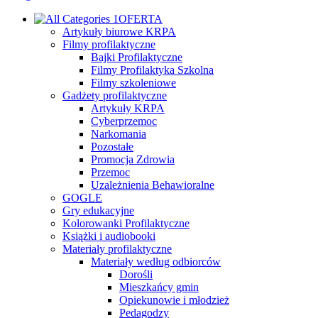
OFERTA
Artykuły biurowe KRPA
Filmy profilaktyczne
Bajki Profilaktyczne
Filmy Profilaktyka Szkolna
Filmy szkoleniowe
Gadżety profilaktyczne
Artykuły KRPA
Cyberprzemoc
Narkomania
Pozostałe
Promocja Zdrowia
Przemoc
Uzależnienia Behawioralne
GOGLE
Gry edukacyjne
Kolorowanki Profilaktyczne
Książki i audiobooki
Materiały profilaktyczne
Materiały według odbiorców
Dorośli
Mieszkańcy gmin
Opiekunowie i młodzież
Pedagodzy