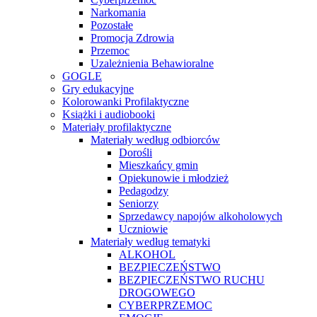
Narkomania
Pozostałe
Promocja Zdrowia
Przemoc
Uzależnienia Behawioralne
GOGLE
Gry edukacyjne
Kolorowanki Profilaktyczne
Książki i audiobooki
Materiały profilaktyczne
Materiały według odbiorców
Dorośli
Mieszkańcy gmin
Opiekunowie i młodzież
Pedagodzy
Seniorzy
Sprzedawcy napojów alkoholowych
Uczniowie
Materiały według tematyki
ALKOHOL
BEZPIECZEŃSTWO
BEZPIECZEŃSTWO RUCHU
DROGOWEGO
CYBERPRZEMOC