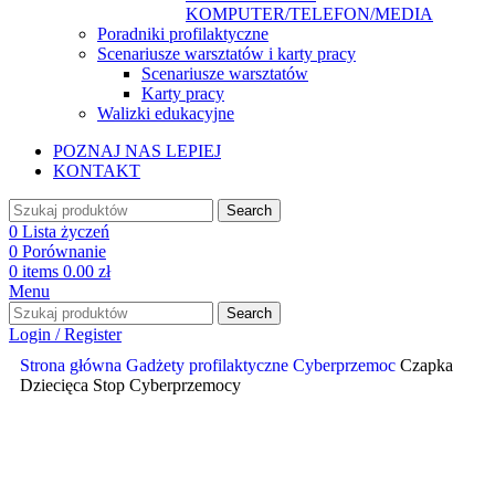
KOMPUTER/TELEFON/MEDIA
Poradniki profilaktyczne
Scenariusze warsztatów i karty pracy
Scenariusze warsztatów
Karty pracy
Walizki edukacyjne
POZNAJ NAS LEPIEJ
KONTAKT
Search
0
Lista życzeń
0
Porównanie
0
items
0.00
zł
Menu
Search
Login / Register
Strona główna
Gadżety profilaktyczne
Cyberprzemoc
Czapka
Dziecięca Stop Cyberprzemocy