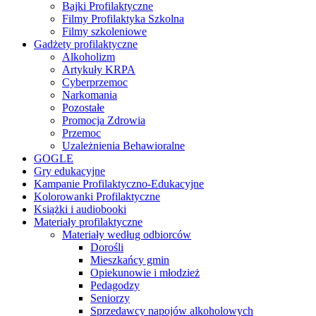
Bajki Profilaktyczne
Filmy Profilaktyka Szkolna
Filmy szkoleniowe
Gadżety profilaktyczne
Alkoholizm
Artykuły KRPA
Cyberprzemoc
Narkomania
Pozostałe
Promocja Zdrowia
Przemoc
Uzależnienia Behawioralne
GOGLE
Gry edukacyjne
Kampanie Profilaktyczno-Edukacyjne
Kolorowanki Profilaktyczne
Książki i audiobooki
Materiały profilaktyczne
Materiały według odbiorców
Dorośli
Mieszkańcy gmin
Opiekunowie i młodzież
Pedagodzy
Seniorzy
Sprzedawcy napojów alkoholowych