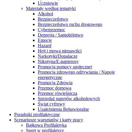
Uczniowie
Materiały według tematyki
Alkohol
Bezpieczeństwo
Bezpieczeństwo ruchu drogowego
Cyberprzemoc
Depresja / Samobójstwo
Emocje
Hazard
Hejt i mowa nienawiści
Narkotyki/Dopalacze
Nikotyna/E-papierosy
Promocja pomocy społecznej
Promocja zdrowego odżywiania / Napoje
energetyczne
Promocja Zdrowia
Przemoc domowa
Przemoc rówieśnicza
Sprzedaż napojów alkoholowych
Świat cyfrowy
Uzależnienia Behawioralne
Poradniki profilaktyczne
Scenariusze warsztatów i karty pracy
Bajkowa Profilaktyka
Sport w profilaktyce