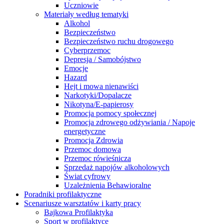
Uczniowie
Materiały według tematyki
Alkohol
Bezpieczeństwo
Bezpieczeństwo ruchu drogowego
Cyberprzemoc
Depresja / Samobójstwo
Emocje
Hazard
Hejt i mowa nienawiści
Narkotyki/Dopalacze
Nikotyna/E-papierosy
Promocja pomocy społecznej
Promocja zdrowego odżywiania / Napoje
energetyczne
Promocja Zdrowia
Przemoc domowa
Przemoc rówieśnicza
Sprzedaż napojów alkoholowych
Świat cyfrowy
Uzależnienia Behawioralne
Poradniki profilaktyczne
Scenariusze warsztatów i karty pracy
Bajkowa Profilaktyka
Sport w profilaktyce