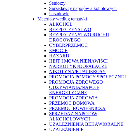
Seniorzy
Sprzedawcy napojów alkoholowych
Uczniowie
Materiały według tematyki
ALKOHOL
BEZPIECZEŃSTWO
BEZPIECZEŃSTWO RUCHU
DROGOWEGO
CYBERPRZEMOC
EMOCJE
HAZARD
HEJT I MOWA NIENAWIŚCI
NARKOTYKI/DOPALACZE
NIKOTYNA/E-PAPIEROSY
PROMOCJA POMOCY SPOŁECZNEJ
PROMOCJA ZDROWEGO
ODŻYWIANIA/NAPOJE
ENERGETYCZNE
PROMOCJA ZDROWIA
PRZEMOC DOMOWA
PRZEMOC RÓWIEŚNICZA
SPRZEDAŻ NAPOJÓW
ALKOHOLOWYCH
UZALEŻNIENIA BEHAWIORALNE
UZALEŻNIENIE