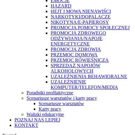
EMOCJE
HAZARD
HEJT I MOWA NIENAWIŚCI
NARKOTYKI/DOPALACZE
NIKOTYNA/E-PAPIEROSY
PROMOCJA POMOCY SPOŁECZNEJ
PROMOCJA ZDROWEGO
ODŻYWIANIA/NAPOJE
ENERGETYCZNE
PROMOCJA ZDROWIA
PRZEMOC DOMOWA
PRZEMOC RÓWIEŚNICZA
SPRZEDAŻ NAPOJÓW
ALKOHOLOWYCH
UZALEŻNIENIA BEHAWIORALNE
UZALEŻNIENIE
KOMPUTER/TELEFON/MEDIA
Poradniki profilaktyczne
Scenariusze warsztatów i karty pracy
Scenariusze warsztatów
Karty pracy
Walizki edukacyjne
POZNAJ NAS LEPIEJ
KONTAKT