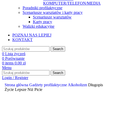
KOMPUTER/TELEFON/MEDIA
Poradniki profilaktyczne
Scenariusze warsztatów i karty pracy
Scenariusze warsztatów
Karty pracy
Walizki edukacyjne
POZNAJ NAS LEPIEJ
KONTAKT
Search
0
Lista życzeń
0
Porównanie
0
items
0.00
zł
Menu
Search
Login / Register
Strona główna
Gadżety profilaktyczne
Alkoholizm
Długopis
Życie Lepsze Niż Picie