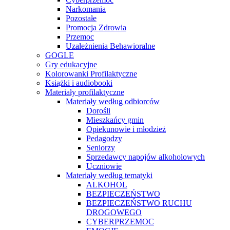
Narkomania
Pozostałe
Promocja Zdrowia
Przemoc
Uzależnienia Behawioralne
GOGLE
Gry edukacyjne
Kolorowanki Profilaktyczne
Książki i audiobooki
Materiały profilaktyczne
Materiały według odbiorców
Dorośli
Mieszkańcy gmin
Opiekunowie i młodzież
Pedagodzy
Seniorzy
Sprzedawcy napojów alkoholowych
Uczniowie
Materiały według tematyki
ALKOHOL
BEZPIECZEŃSTWO
BEZPIECZEŃSTWO RUCHU
DROGOWEGO
CYBERPRZEMOC