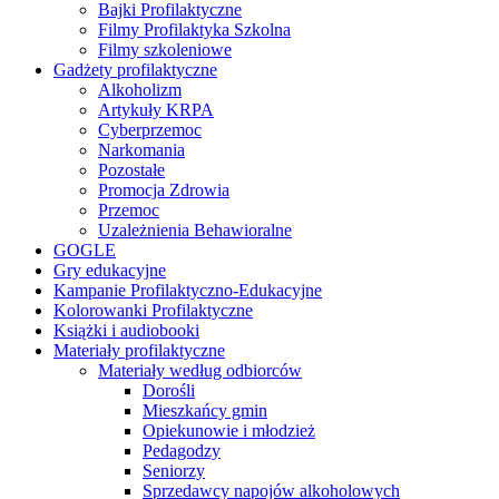
Bajki Profilaktyczne
Filmy Profilaktyka Szkolna
Filmy szkoleniowe
Gadżety profilaktyczne
Alkoholizm
Artykuły KRPA
Cyberprzemoc
Narkomania
Pozostałe
Promocja Zdrowia
Przemoc
Uzależnienia Behawioralne
GOGLE
Gry edukacyjne
Kampanie Profilaktyczno-Edukacyjne
Kolorowanki Profilaktyczne
Książki i audiobooki
Materiały profilaktyczne
Materiały według odbiorców
Dorośli
Mieszkańcy gmin
Opiekunowie i młodzież
Pedagodzy
Seniorzy
Sprzedawcy napojów alkoholowych