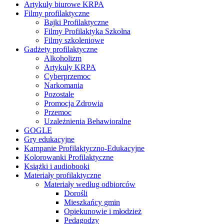
Artykuły biurowe KRPA
Filmy profilaktyczne
Bajki Profilaktyczne
Filmy Profilaktyka Szkolna
Filmy szkoleniowe
Gadżety profilaktyczne
Alkoholizm
Artykuły KRPA
Cyberprzemoc
Narkomania
Pozostałe
Promocja Zdrowia
Przemoc
Uzależnienia Behawioralne
GOGLE
Gry edukacyjne
Kampanie Profilaktyczno-Edukacyjne
Kolorowanki Profilaktyczne
Książki i audiobooki
Materiały profilaktyczne
Materiały według odbiorców
Dorośli
Mieszkańcy gmin
Opiekunowie i młodzież
Pedagodzy