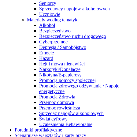
Seniorzy
Sprzedawcy napojów alkoholowych
Uczniowie
Materiały według tematyki
Alkohol
Bezpieczeństwo
Bezpieczeństwo ruchu drogowego
Cyberprzemoc
Depresja / Samobójstwo
Emocje
Hazard
Hejt i mowa nienawiści
Narkotyki/Dopalacze
Nikotyna/E-papierosy
Promocja pomocy społecznej
Promocja zdrowego odżywiania / Napoje
energetyczne
Promocja Zdrowia
Przemoc domowa
Przemoc rówieśnicza
Sprzedaż napojów alkoholowych
Świat cyfrowy
Uzależnienia Behawioralne
Poradniki profilaktyczne
Scenariusze warsztatów i karty pracy