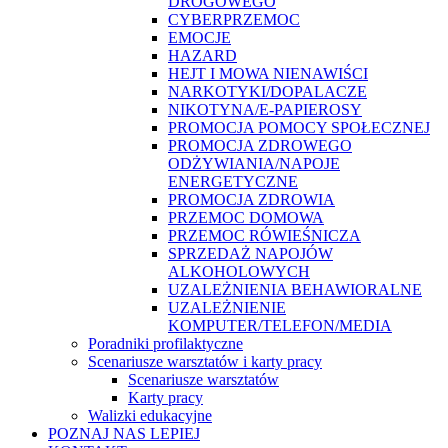
DROGOWEGO
CYBERPRZEMOC
EMOCJE
HAZARD
HEJT I MOWA NIENAWIŚCI
NARKOTYKI/DOPALACZE
NIKOTYNA/E-PAPIEROSY
PROMOCJA POMOCY SPOŁECZNEJ
PROMOCJA ZDROWEGO
ODŻYWIANIA/NAPOJE
ENERGETYCZNE
PROMOCJA ZDROWIA
PRZEMOC DOMOWA
PRZEMOC RÓWIEŚNICZA
SPRZEDAŻ NAPOJÓW
ALKOHOLOWYCH
UZALEŻNIENIA BEHAWIORALNE
UZALEŻNIENIE
KOMPUTER/TELEFON/MEDIA
Poradniki profilaktyczne
Scenariusze warsztatów i karty pracy
Scenariusze warsztatów
Karty pracy
Walizki edukacyjne
POZNAJ NAS LEPIEJ