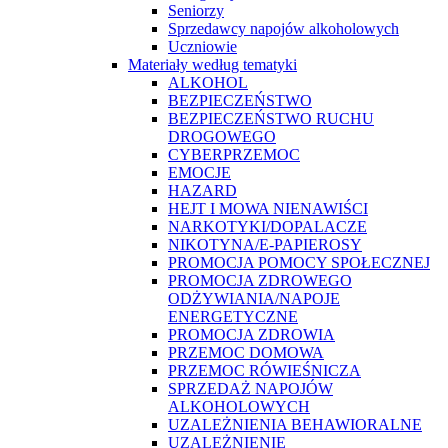
Seniorzy
Sprzedawcy napojów alkoholowych
Uczniowie
Materiały według tematyki
ALKOHOL
BEZPIECZEŃSTWO
BEZPIECZEŃSTWO RUCHU
DROGOWEGO
CYBERPRZEMOC
EMOCJE
HAZARD
HEJT I MOWA NIENAWIŚCI
NARKOTYKI/DOPALACZE
NIKOTYNA/E-PAPIEROSY
PROMOCJA POMOCY SPOŁECZNEJ
PROMOCJA ZDROWEGO
ODŻYWIANIA/NAPOJE
ENERGETYCZNE
PROMOCJA ZDROWIA
PRZEMOC DOMOWA
PRZEMOC RÓWIEŚNICZA
SPRZEDAŻ NAPOJÓW
ALKOHOLOWYCH
UZALEŻNIENIA BEHAWIORALNE
UZALEŻNIENIE