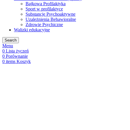
Bajkowa Profilaktyka
Sport w profilaktyce
Substancje Psychoaktywne
Uzależnienia Behawioralne
Zdrowie Psychiczne
Walizki edukacyjne
Search
Menu
0
Lista życzeń
0
Porównanie
0
items
Koszyk