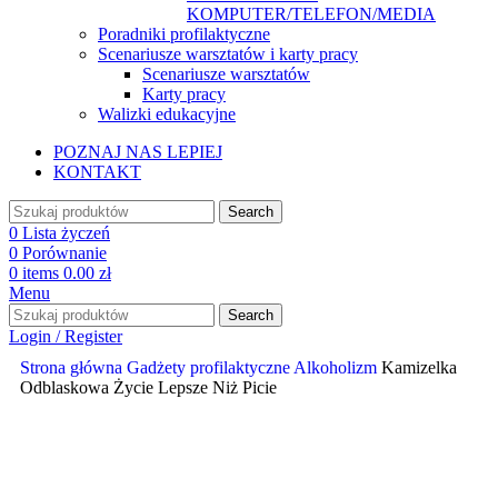
KOMPUTER/TELEFON/MEDIA
Poradniki profilaktyczne
Scenariusze warsztatów i karty pracy
Scenariusze warsztatów
Karty pracy
Walizki edukacyjne
POZNAJ NAS LEPIEJ
KONTAKT
Search
0
Lista życzeń
0
Porównanie
0
items
0.00
zł
Menu
Search
Login / Register
Strona główna
Gadżety profilaktyczne
Alkoholizm
Kamizelka
Odblaskowa Życie Lepsze Niż Picie