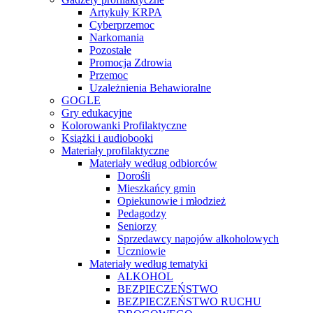
Artykuły KRPA
Cyberprzemoc
Narkomania
Pozostałe
Promocja Zdrowia
Przemoc
Uzależnienia Behawioralne
GOGLE
Gry edukacyjne
Kolorowanki Profilaktyczne
Książki i audiobooki
Materiały profilaktyczne
Materiały według odbiorców
Dorośli
Mieszkańcy gmin
Opiekunowie i młodzież
Pedagodzy
Seniorzy
Sprzedawcy napojów alkoholowych
Uczniowie
Materiały według tematyki
ALKOHOL
BEZPIECZEŃSTWO
BEZPIECZEŃSTWO RUCHU