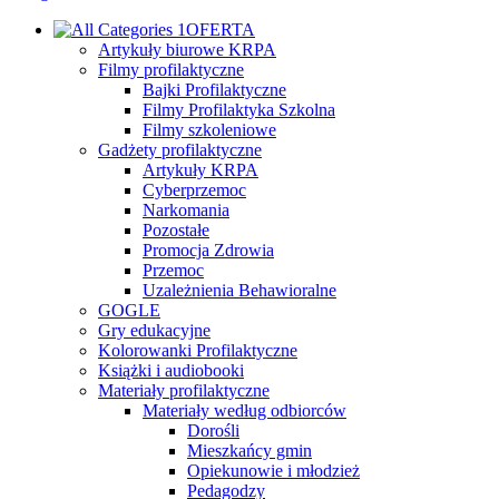
OFERTA
Artykuły biurowe KRPA
Filmy profilaktyczne
Bajki Profilaktyczne
Filmy Profilaktyka Szkolna
Filmy szkoleniowe
Gadżety profilaktyczne
Artykuły KRPA
Cyberprzemoc
Narkomania
Pozostałe
Promocja Zdrowia
Przemoc
Uzależnienia Behawioralne
GOGLE
Gry edukacyjne
Kolorowanki Profilaktyczne
Książki i audiobooki
Materiały profilaktyczne
Materiały według odbiorców
Dorośli
Mieszkańcy gmin
Opiekunowie i młodzież
Pedagodzy