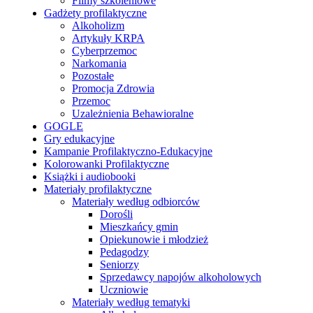
Filmy szkoleniowe
Gadżety profilaktyczne
Alkoholizm
Artykuły KRPA
Cyberprzemoc
Narkomania
Pozostałe
Promocja Zdrowia
Przemoc
Uzależnienia Behawioralne
GOGLE
Gry edukacyjne
Kampanie Profilaktyczno-Edukacyjne
Kolorowanki Profilaktyczne
Książki i audiobooki
Materiały profilaktyczne
Materiały według odbiorców
Dorośli
Mieszkańcy gmin
Opiekunowie i młodzież
Pedagodzy
Seniorzy
Sprzedawcy napojów alkoholowych
Uczniowie
Materiały według tematyki