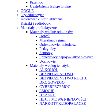
Przemoc
Uzależnienia Behawioralne
GOGLE
Gry edukacyjne
Kolorowanki Profilaktyczne
Książki i audiobooki
Materiały profilaktyczne
Materiały według odbiorców
Dorośli
Mieszkańcy gmin
Opiekunowie i młodzież
Pedagodzy
Seniorzy
Sprzedawcy napojów alkoholowych
Uczniowie
Materiały według tematyki
ALKOHOL
BEZPIECZEŃSTWO
BEZPIECZEŃSTWO RUCHU
DROGOWEGO
CYBERPRZEMOC
EMOCJE
HAZARD
HEJT I MOWA NIENAWIŚCI
NARKOTYKI/DOPALACZE