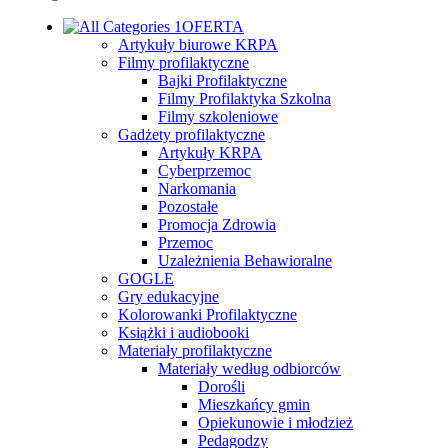
OFERTA
Artykuły biurowe KRPA
Filmy profilaktyczne
Bajki Profilaktyczne
Filmy Profilaktyka Szkolna
Filmy szkoleniowe
Gadżety profilaktyczne
Artykuły KRPA
Cyberprzemoc
Narkomania
Pozostałe
Promocja Zdrowia
Przemoc
Uzależnienia Behawioralne
GOGLE
Gry edukacyjne
Kolorowanki Profilaktyczne
Książki i audiobooki
Materiały profilaktyczne
Materiały według odbiorców
Dorośli
Mieszkańcy gmin
Opiekunowie i młodzież
Pedagodzy