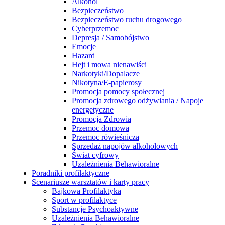
Alkohol
Bezpieczeństwo
Bezpieczeństwo ruchu drogowego
Cyberprzemoc
Depresja / Samobójstwo
Emocje
Hazard
Hejt i mowa nienawiści
Narkotyki/Dopalacze
Nikotyna/E-papierosy
Promocja pomocy społecznej
Promocja zdrowego odżywiania / Napoje
energetyczne
Promocja Zdrowia
Przemoc domowa
Przemoc rówieśnicza
Sprzedaż napojów alkoholowych
Świat cyfrowy
Uzależnienia Behawioralne
Poradniki profilaktyczne
Scenariusze warsztatów i karty pracy
Bajkowa Profilaktyka
Sport w profilaktyce
Substancje Psychoaktywne
Uzależnienia Behawioralne