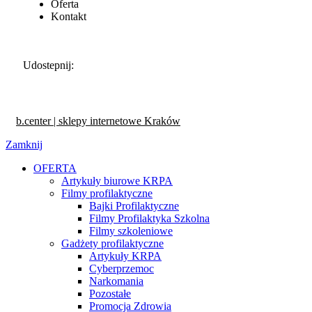
Oferta
Kontakt
Udostepnij:
b.center | sklepy internetowe Kraków
Zamknij
OFERTA
Artykuły biurowe KRPA
Filmy profilaktyczne
Bajki Profilaktyczne
Filmy Profilaktyka Szkolna
Filmy szkoleniowe
Gadżety profilaktyczne
Artykuły KRPA
Cyberprzemoc
Narkomania
Pozostałe
Promocja Zdrowia