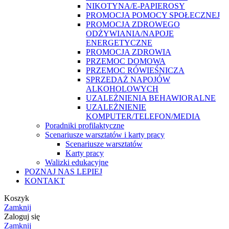
NIKOTYNA/E-PAPIEROSY
PROMOCJA POMOCY SPOŁECZNEJ
PROMOCJA ZDROWEGO
ODŻYWIANIA/NAPOJE
ENERGETYCZNE
PROMOCJA ZDROWIA
PRZEMOC DOMOWA
PRZEMOC RÓWIEŚNICZA
SPRZEDAŻ NAPOJÓW
ALKOHOLOWYCH
UZALEŻNIENIA BEHAWIORALNE
UZALEŻNIENIE
KOMPUTER/TELEFON/MEDIA
Poradniki profilaktyczne
Scenariusze warsztatów i karty pracy
Scenariusze warsztatów
Karty pracy
Walizki edukacyjne
POZNAJ NAS LEPIEJ
KONTAKT
Koszyk
Zamknij
Zaloguj się
Zamknij