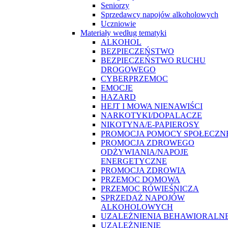
Seniorzy
Sprzedawcy napojów alkoholowych
Uczniowie
Materiały według tematyki
ALKOHOL
BEZPIECZEŃSTWO
BEZPIECZEŃSTWO RUCHU
DROGOWEGO
CYBERPRZEMOC
EMOCJE
HAZARD
HEJT I MOWA NIENAWIŚCI
NARKOTYKI/DOPALACZE
NIKOTYNA/E-PAPIEROSY
PROMOCJA POMOCY SPOŁECZN
PROMOCJA ZDROWEGO
ODŻYWIANIA/NAPOJE
ENERGETYCZNE
PROMOCJA ZDROWIA
PRZEMOC DOMOWA
PRZEMOC RÓWIEŚNICZA
SPRZEDAŻ NAPOJÓW
ALKOHOLOWYCH
UZALEŻNIENIA BEHAWIORALN
UZALEŻNIENIE