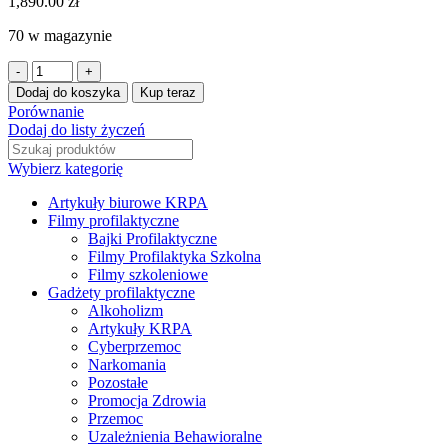
1,890.00
zł
70 w magazynie
Dodaj do koszyka
Kup teraz
Porównanie
Dodaj do listy życzeń
Wybierz kategorię
Artykuły biurowe KRPA
Filmy profilaktyczne
Bajki Profilaktyczne
Filmy Profilaktyka Szkolna
Filmy szkoleniowe
Gadżety profilaktyczne
Alkoholizm
Artykuły KRPA
Cyberprzemoc
Narkomania
Pozostałe
Promocja Zdrowia
Przemoc
Uzależnienia Behawioralne