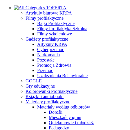
OFERTA
Artykuły biurowe KRPA
Filmy profilaktyczne
Bajki Profilaktyczne
Filmy Profilaktyka Szkolna
Filmy szkoleniowe
Gadżety profilaktyczne
Artykuły KRPA
Cyberprzemoc
Narkomania
Pozostałe
Promocja Zdrowia
Przemoc
Uzależnienia Behawioralne
GOGLE
Gry edukacyjne
Kolorowanki Profilaktyczne
Książki i audiobooki
Materiały profilaktyczne
Materiały według odbiorców
Dorośli
Mieszkańcy gmin
Opiekunowie i młodzież
Pedagodzy