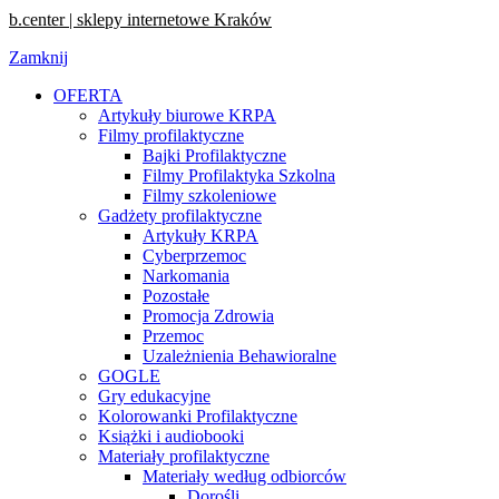
b.center | sklepy internetowe Kraków
Zamknij
OFERTA
Artykuły biurowe KRPA
Filmy profilaktyczne
Bajki Profilaktyczne
Filmy Profilaktyka Szkolna
Filmy szkoleniowe
Gadżety profilaktyczne
Artykuły KRPA
Cyberprzemoc
Narkomania
Pozostałe
Promocja Zdrowia
Przemoc
Uzależnienia Behawioralne
GOGLE
Gry edukacyjne
Kolorowanki Profilaktyczne
Książki i audiobooki
Materiały profilaktyczne
Materiały według odbiorców
Dorośli