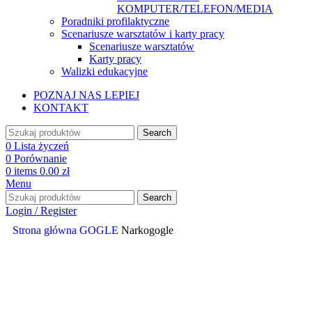
KOMPUTER/TELEFON/MEDIA
Poradniki profilaktyczne
Scenariusze warsztatów i karty pracy
Scenariusze warsztatów
Karty pracy
Walizki edukacyjne
POZNAJ NAS LEPIEJ
KONTAKT
Search
0
Lista życzeń
0
Porównanie
0
items
0.00
zł
Menu
Search
Login / Register
Strona główna
GOGLE
Narkogogle
Click to enlarge