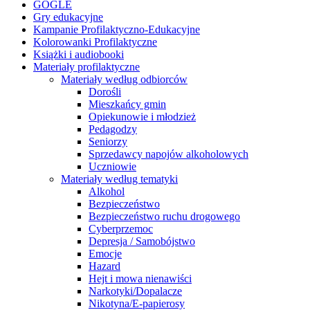
GOGLE
Gry edukacyjne
Kampanie Profilaktyczno-Edukacyjne
Kolorowanki Profilaktyczne
Książki i audiobooki
Materiały profilaktyczne
Materiały według odbiorców
Dorośli
Mieszkańcy gmin
Opiekunowie i młodzież
Pedagodzy
Seniorzy
Sprzedawcy napojów alkoholowych
Uczniowie
Materiały według tematyki
Alkohol
Bezpieczeństwo
Bezpieczeństwo ruchu drogowego
Cyberprzemoc
Depresja / Samobójstwo
Emocje
Hazard
Hejt i mowa nienawiści
Narkotyki/Dopalacze
Nikotyna/E-papierosy