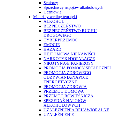
Seniorzy
Sprzedawcy napojów alkoholowych
Uczniowie
Materiały według tematyki
ALKOHOL
BEZPIECZEŃSTWO
BEZPIECZEŃSTWO RUCHU
DROGOWEGO
CYBERPRZEMOC
EMOCJE
HAZARD
HEJT I MOWA NIENAWIŚCI
NARKOTYKI/DOPALACZE
NIKOTYNA/E-PAPIEROSY
PROMOCJA POMOCY SPOŁECZNEJ
PROMOCJA ZDROWEGO
ODŻYWIANIA/NAPOJE
ENERGETYCZNE
PROMOCJA ZDROWIA
PRZEMOC DOMOWA
PRZEMOC RÓWIEŚNICZA
SPRZEDAŻ NAPOJÓW
ALKOHOLOWYCH
UZALEŻNIENIA BEHAWIORALNE
UZALEŻNIENIE