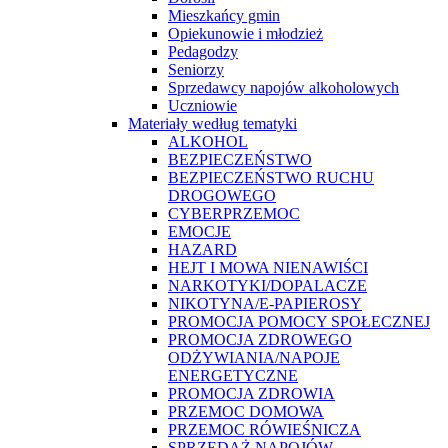
Mieszkańcy gmin
Opiekunowie i młodzież
Pedagodzy
Seniorzy
Sprzedawcy napojów alkoholowych
Uczniowie
Materiały według tematyki
ALKOHOL
BEZPIECZEŃSTWO
BEZPIECZEŃSTWO RUCHU
DROGOWEGO
CYBERPRZEMOC
EMOCJE
HAZARD
HEJT I MOWA NIENAWIŚCI
NARKOTYKI/DOPALACZE
NIKOTYNA/E-PAPIEROSY
PROMOCJA POMOCY SPOŁECZNEJ
PROMOCJA ZDROWEGO
ODŻYWIANIA/NAPOJE
ENERGETYCZNE
PROMOCJA ZDROWIA
PRZEMOC DOMOWA
PRZEMOC RÓWIEŚNICZA
SPRZEDAŻ NAPOJÓW