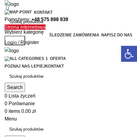
KONTAKT
Pomożemy:
+48 575 898 939
Strona internetowa
Wybierz kategorię
ŚLEDZENIE ZAMÓWIENIA
NAPISZ DO NAS
Search
Login / Register
Open 
OFERTA
POZNAJ NAS LEPIEJ
KONTAKT
Search
0
Lista życzeń
0
Porównanie
0
items
0.00
zł
Menu