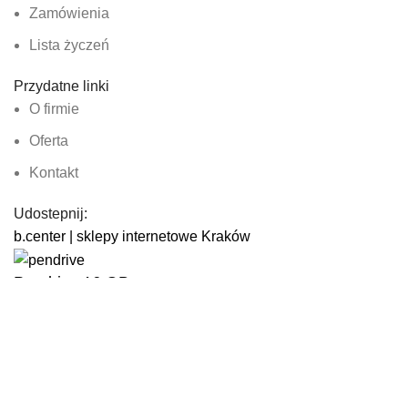
Zamówienia
Lista życzeń
Przydatne linki
O firmie
Oferta
Kontakt
Udostepnij:
b.center | sklepy internetowe Kraków
Pendrive 16 GB
63.00
zł
22 w magazynie