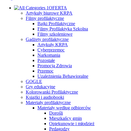
OFERTA
Artykuły biurowe KRPA
Filmy profilaktyczne
Bajki Profilaktyczne
Filmy Profilaktyka Szkolna
Filmy szkoleniowe
Gadżety profilaktyczne
Artykuły KRPA
Cyberprzemoc
Narkomania
Pozostałe
Promocja Zdrowia
Przemoc
Uzależnienia Behawioralne
GOGLE
Gry edukacyjne
Kolorowanki Profilaktyczne
Książki i audiobooki
Materiały profilaktyczne
Materiały według odbiorców
Dorośli
Mieszkańcy gmin
Opiekunowie i młodzież
Pedagodzy