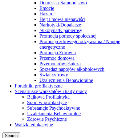
Depresja / Samobójstwo
Emocje
Hazard
Hejt i mowa nienawiści
Narkotyki/Dopalacze
Nikotyna/E-papierosy
Promocja pomocy społecznej
Promocja zdrowego odżywiania / Napoje
energetyczne
Promocja Zdrowia
Przemoc domowa
Przemoc rówieśnicza
Sprzedaż napojów alkoholowych
Świat cyfrowy
Uzależnienia Behawioralne
Poradniki profilaktyczne
Scenariusze warsztatów i karty pracy
Bajkowa Profilaktyka
Sport w profilaktyce
Substancje Psychoaktywne
Uzależnienia Behawioralne
Zdrowie Psychiczne
Walizki edukacyjne
Search