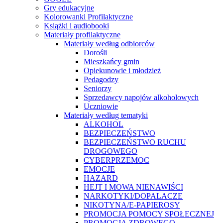
Gry edukacyjne
Kolorowanki Profilaktyczne
Książki i audiobooki
Materiały profilaktyczne
Materiały według odbiorców
Dorośli
Mieszkańcy gmin
Opiekunowie i młodzież
Pedagodzy
Seniorzy
Sprzedawcy napojów alkoholowych
Uczniowie
Materiały według tematyki
ALKOHOL
BEZPIECZEŃSTWO
BEZPIECZEŃSTWO RUCHU
DROGOWEGO
CYBERPRZEMOC
EMOCJE
HAZARD
HEJT I MOWA NIENAWIŚCI
NARKOTYKI/DOPALACZE
NIKOTYNA/E-PAPIEROSY
PROMOCJA POMOCY SPOŁECZNEJ
PROMOCJA ZDROWEGO