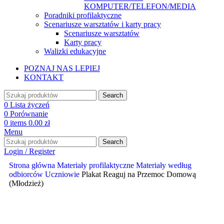
KOMPUTER/TELEFON/MEDIA
Poradniki profilaktyczne
Scenariusze warsztatów i karty pracy
Scenariusze warsztatów
Karty pracy
Walizki edukacyjne
POZNAJ NAS LEPIEJ
KONTAKT
Search
0
Lista życzeń
0
Porównanie
0
items
0.00
zł
Menu
Search
Login / Register
Strona główna
Materiały profilaktyczne
Materiały według
odbiorców
Uczniowie
Plakat Reaguj na Przemoc Domową
(Młodzież)