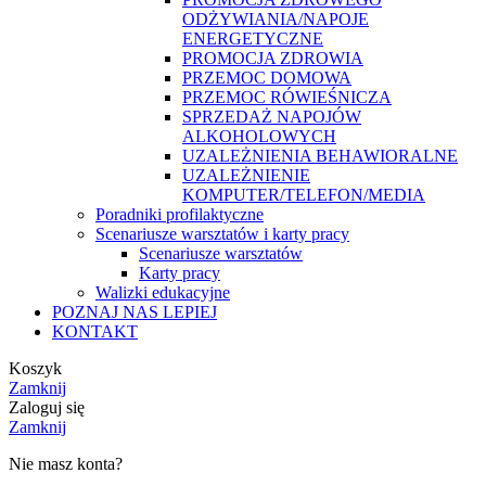
ODŻYWIANIA/NAPOJE
ENERGETYCZNE
PROMOCJA ZDROWIA
PRZEMOC DOMOWA
PRZEMOC RÓWIEŚNICZA
SPRZEDAŻ NAPOJÓW
ALKOHOLOWYCH
UZALEŻNIENIA BEHAWIORALNE
UZALEŻNIENIE
KOMPUTER/TELEFON/MEDIA
Poradniki profilaktyczne
Scenariusze warsztatów i karty pracy
Scenariusze warsztatów
Karty pracy
Walizki edukacyjne
POZNAJ NAS LEPIEJ
KONTAKT
Koszyk
Zamknij
Zaloguj się
Zamknij
Nie masz konta?