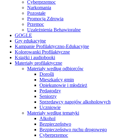
Cyberprzemoc
Narkomania
Pozostałe
Promocja Zdrowia
Przemoc
Uzależnienia Behawioralne
GOGLE
Gry edukacyjne
Kampanie Profilaktyczno-Edukacyjne
Kolorowanki Profilaktyczne
Książki i audiobooki
Materiały profilaktyczne
Materiały według odbiorców
Dorośli
Mieszkańcy gmin
Opiekunowie i młodzież
Pedagodzy
Seniorzy
Sprzedawcy napojów alkoholowych
Uczniowie
Materiały według tematyki
Alkohol
Bezpieczeństwo
Bezpieczeństwo ruchu drogowego
Cyberprzemoc