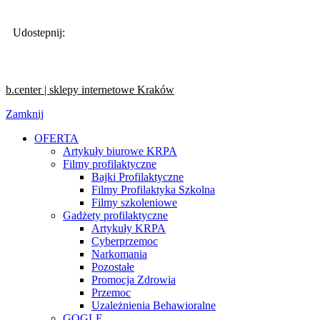
Udostepnij:
b.center | sklepy internetowe Kraków
Zamknij
OFERTA
Artykuły biurowe KRPA
Filmy profilaktyczne
Bajki Profilaktyczne
Filmy Profilaktyka Szkolna
Filmy szkoleniowe
Gadżety profilaktyczne
Artykuły KRPA
Cyberprzemoc
Narkomania
Pozostałe
Promocja Zdrowia
Przemoc
Uzależnienia Behawioralne
GOGLE