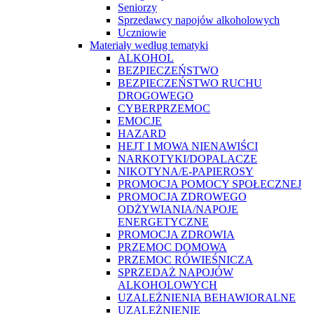
Seniorzy
Sprzedawcy napojów alkoholowych
Uczniowie
Materiały według tematyki
ALKOHOL
BEZPIECZEŃSTWO
BEZPIECZEŃSTWO RUCHU
DROGOWEGO
CYBERPRZEMOC
EMOCJE
HAZARD
HEJT I MOWA NIENAWIŚCI
NARKOTYKI/DOPALACZE
NIKOTYNA/E-PAPIEROSY
PROMOCJA POMOCY SPOŁECZNEJ
PROMOCJA ZDROWEGO
ODŻYWIANIA/NAPOJE
ENERGETYCZNE
PROMOCJA ZDROWIA
PRZEMOC DOMOWA
PRZEMOC RÓWIEŚNICZA
SPRZEDAŻ NAPOJÓW
ALKOHOLOWYCH
UZALEŻNIENIA BEHAWIORALNE
UZALEŻNIENIE