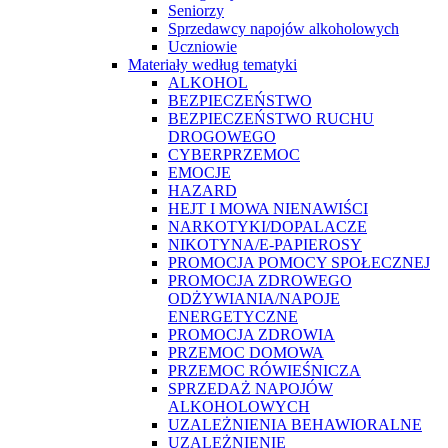
Seniorzy
Sprzedawcy napojów alkoholowych
Uczniowie
Materiały według tematyki
ALKOHOL
BEZPIECZEŃSTWO
BEZPIECZEŃSTWO RUCHU
DROGOWEGO
CYBERPRZEMOC
EMOCJE
HAZARD
HEJT I MOWA NIENAWIŚCI
NARKOTYKI/DOPALACZE
NIKOTYNA/E-PAPIEROSY
PROMOCJA POMOCY SPOŁECZNEJ
PROMOCJA ZDROWEGO
ODŻYWIANIA/NAPOJE
ENERGETYCZNE
PROMOCJA ZDROWIA
PRZEMOC DOMOWA
PRZEMOC RÓWIEŚNICZA
SPRZEDAŻ NAPOJÓW
ALKOHOLOWYCH
UZALEŻNIENIA BEHAWIORALNE
UZALEŻNIENIE