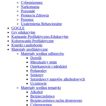
Cyberprzemoc
Narkomania
Pozostałe
Promocja Zdrowia
Przemoc
Uzależnienia Behawioralne
GOGLE
Gry edukacyjne
Kampanie Profilaktyczno-Edukacyjne
Kolorowanki Profilaktyczne
Książki i audiobooki
Materiały profilaktyczne
Materiały według odbiorców
Dorośli
Mieszkańcy gmin
Opiekunowie i młodzież
Pedagodzy
Seniorzy
Sprzedawcy napojów alkoholowych
Uczniowie
Materiały według tematyki
Alkohol
Bezpieczeństwo
Bezpieczeństwo ruchu drogowego
Cyberprzemoc