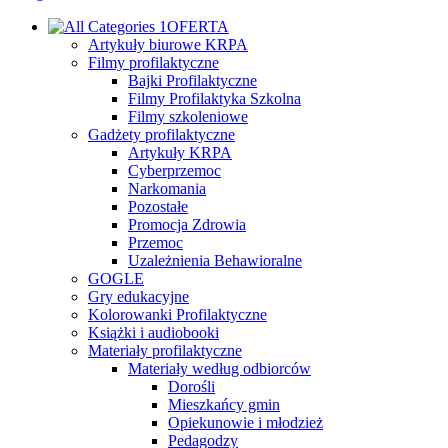
OFERTA
Artykuły biurowe KRPA
Filmy profilaktyczne
Bajki Profilaktyczne
Filmy Profilaktyka Szkolna
Filmy szkoleniowe
Gadżety profilaktyczne
Artykuły KRPA
Cyberprzemoc
Narkomania
Pozostałe
Promocja Zdrowia
Przemoc
Uzależnienia Behawioralne
GOGLE
Gry edukacyjne
Kolorowanki Profilaktyczne
Książki i audiobooki
Materiały profilaktyczne
Materiały według odbiorców
Dorośli
Mieszkańcy gmin
Opiekunowie i młodzież
Pedagodzy