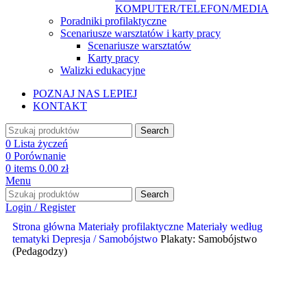
KOMPUTER/TELEFON/MEDIA
Poradniki profilaktyczne
Scenariusze warsztatów i karty pracy
Scenariusze warsztatów
Karty pracy
Walizki edukacyjne
POZNAJ NAS LEPIEJ
KONTAKT
Search
0
Lista życzeń
0
Porównanie
0
items
0.00
zł
Menu
Search
Login / Register
Strona główna
Materiały profilaktyczne
Materiały według
tematyki
Depresja / Samobójstwo
Plakaty: Samobójstwo
(Pedagodzy)