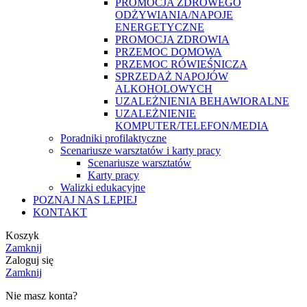
PROMOCJA ZDROWEGO
ODŻYWIANIA/NAPOJE
ENERGETYCZNE
PROMOCJA ZDROWIA
PRZEMOC DOMOWA
PRZEMOC RÓWIEŚNICZA
SPRZEDAŻ NAPOJÓW
ALKOHOLOWYCH
UZALEŻNIENIA BEHAWIORALNE
UZALEŻNIENIE
KOMPUTER/TELEFON/MEDIA
Poradniki profilaktyczne
Scenariusze warsztatów i karty pracy
Scenariusze warsztatów
Karty pracy
Walizki edukacyjne
POZNAJ NAS LEPIEJ
KONTAKT
Koszyk
Zamknij
Zaloguj się
Zamknij
Nie masz konta?