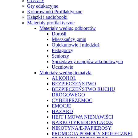
GOGLE
Gry edukacyjne
Kolorowanki Profilaktyczne
Książki i audiobooki
Materiały profilaktyczne
Materiały według odbiorców
Dorośli
Mieszkańcy gmin
Opiekunowie i młodzież
Pedagodzy
Seniorzy
Sprzedawcy napojów alkoholowych
Uczniowie
Materiały według tematyki
ALKOHOL
BEZPIECZEŃSTWO
BEZPIECZEŃSTWO RUCHU
DROGOWEGO
CYBERPRZEMOC
EMOCJE
HAZARD
HEJT I MOWA NIENAWIŚCI
NARKOTYKI/DOPALACZE
NIKOTYNA/E-PAPIEROSY
PROMOCJA POMOCY SPOŁECZNEJ