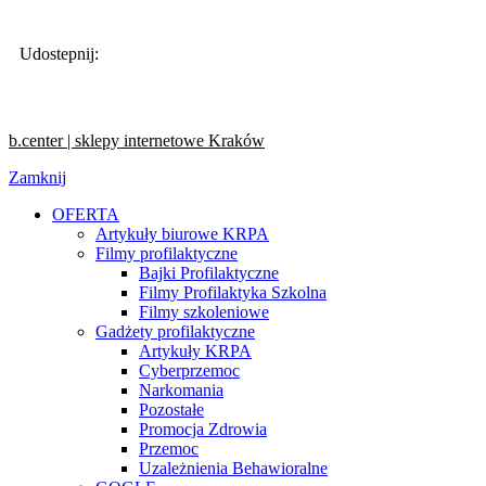
Udostepnij:
b.center | sklepy internetowe Kraków
Zamknij
OFERTA
Artykuły biurowe KRPA
Filmy profilaktyczne
Bajki Profilaktyczne
Filmy Profilaktyka Szkolna
Filmy szkoleniowe
Gadżety profilaktyczne
Artykuły KRPA
Cyberprzemoc
Narkomania
Pozostałe
Promocja Zdrowia
Przemoc
Uzależnienia Behawioralne