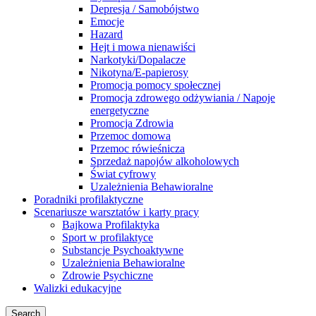
Depresja / Samobójstwo
Emocje
Hazard
Hejt i mowa nienawiści
Narkotyki/Dopalacze
Nikotyna/E-papierosy
Promocja pomocy społecznej
Promocja zdrowego odżywiania / Napoje
energetyczne
Promocja Zdrowia
Przemoc domowa
Przemoc rówieśnicza
Sprzedaż napojów alkoholowych
Świat cyfrowy
Uzależnienia Behawioralne
Poradniki profilaktyczne
Scenariusze warsztatów i karty pracy
Bajkowa Profilaktyka
Sport w profilaktyce
Substancje Psychoaktywne
Uzależnienia Behawioralne
Zdrowie Psychiczne
Walizki edukacyjne
Search