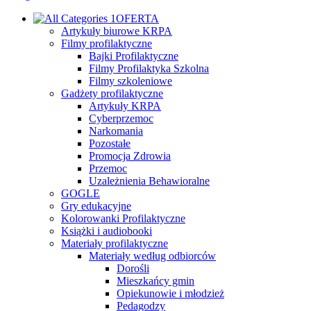
OFERTA
Artykuły biurowe KRPA
Filmy profilaktyczne
Bajki Profilaktyczne
Filmy Profilaktyka Szkolna
Filmy szkoleniowe
Gadżety profilaktyczne
Artykuły KRPA
Cyberprzemoc
Narkomania
Pozostałe
Promocja Zdrowia
Przemoc
Uzależnienia Behawioralne
GOGLE
Gry edukacyjne
Kolorowanki Profilaktyczne
Książki i audiobooki
Materiały profilaktyczne
Materiały według odbiorców
Dorośli
Mieszkańcy gmin
Opiekunowie i młodzież
Pedagodzy