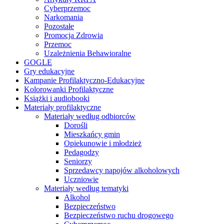
Cyberprzemoc
Narkomania
Pozostałe
Promocja Zdrowia
Przemoc
Uzależnienia Behawioralne
GOGLE
Gry edukacyjne
Kampanie Profilaktyczno-Edukacyjne
Kolorowanki Profilaktyczne
Książki i audiobooki
Materiały profilaktyczne
Materiały według odbiorców
Dorośli
Mieszkańcy gmin
Opiekunowie i młodzież
Pedagodzy
Seniorzy
Sprzedawcy napojów alkoholowych
Uczniowie
Materiały według tematyki
Alkohol
Bezpieczeństwo
Bezpieczeństwo ruchu drogowego