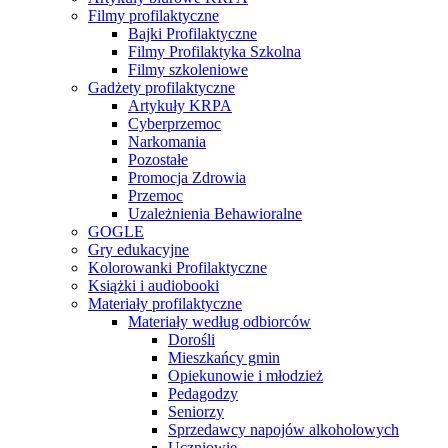
Filmy profilaktyczne
Bajki Profilaktyczne
Filmy Profilaktyka Szkolna
Filmy szkoleniowe
Gadżety profilaktyczne
Artykuły KRPA
Cyberprzemoc
Narkomania
Pozostałe
Promocja Zdrowia
Przemoc
Uzależnienia Behawioralne
GOGLE
Gry edukacyjne
Kolorowanki Profilaktyczne
Książki i audiobooki
Materiały profilaktyczne
Materiały według odbiorców
Dorośli
Mieszkańcy gmin
Opiekunowie i młodzież
Pedagodzy
Seniorzy
Sprzedawcy napojów alkoholowych
Uczniowie