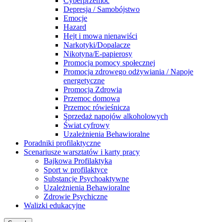
Cyberprzemoc
Depresja / Samobójstwo
Emocje
Hazard
Hejt i mowa nienawiści
Narkotyki/Dopalacze
Nikotyna/E-papierosy
Promocja pomocy społecznej
Promocja zdrowego odżywiania / Napoje
energetyczne
Promocja Zdrowia
Przemoc domowa
Przemoc rówieśnicza
Sprzedaż napojów alkoholowych
Świat cyfrowy
Uzależnienia Behawioralne
Poradniki profilaktyczne
Scenariusze warsztatów i karty pracy
Bajkowa Profilaktyka
Sport w profilaktyce
Substancje Psychoaktywne
Uzależnienia Behawioralne
Zdrowie Psychiczne
Walizki edukacyjne