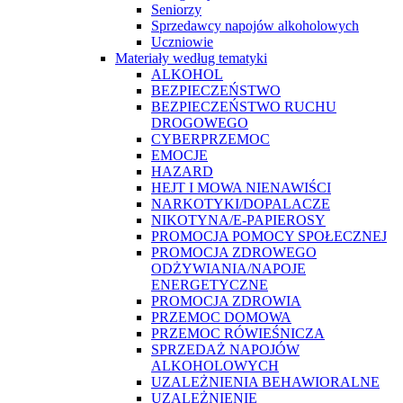
Seniorzy
Sprzedawcy napojów alkoholowych
Uczniowie
Materiały według tematyki
ALKOHOL
BEZPIECZEŃSTWO
BEZPIECZEŃSTWO RUCHU
DROGOWEGO
CYBERPRZEMOC
EMOCJE
HAZARD
HEJT I MOWA NIENAWIŚCI
NARKOTYKI/DOPALACZE
NIKOTYNA/E-PAPIEROSY
PROMOCJA POMOCY SPOŁECZNEJ
PROMOCJA ZDROWEGO
ODŻYWIANIA/NAPOJE
ENERGETYCZNE
PROMOCJA ZDROWIA
PRZEMOC DOMOWA
PRZEMOC RÓWIEŚNICZA
SPRZEDAŻ NAPOJÓW
ALKOHOLOWYCH
UZALEŻNIENIA BEHAWIORALNE
UZALEŻNIENIE