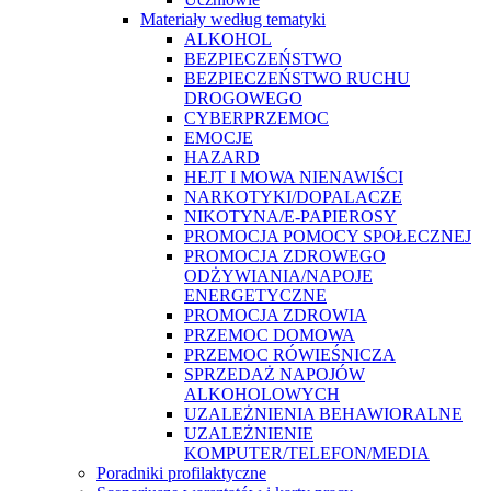
Materiały według tematyki
ALKOHOL
BEZPIECZEŃSTWO
BEZPIECZEŃSTWO RUCHU
DROGOWEGO
CYBERPRZEMOC
EMOCJE
HAZARD
HEJT I MOWA NIENAWIŚCI
NARKOTYKI/DOPALACZE
NIKOTYNA/E-PAPIEROSY
PROMOCJA POMOCY SPOŁECZNEJ
PROMOCJA ZDROWEGO
ODŻYWIANIA/NAPOJE
ENERGETYCZNE
PROMOCJA ZDROWIA
PRZEMOC DOMOWA
PRZEMOC RÓWIEŚNICZA
SPRZEDAŻ NAPOJÓW
ALKOHOLOWYCH
UZALEŻNIENIA BEHAWIORALNE
UZALEŻNIENIE
KOMPUTER/TELEFON/MEDIA
Poradniki profilaktyczne