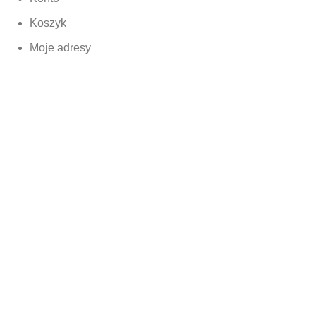
Koszyk
Moje adresy
Zamówienia
Lista życzeń
Przydatne linki
O firmie
Oferta
Kontakt
Udostepnij:
b.center | sklepy internetowe Kraków