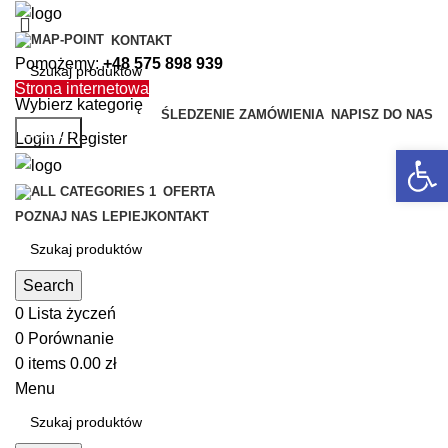
KONTAKT
Pomożemy:
+48 575 898 939
Strona internetowa
Wybierz kategorię
ŚLEDZENIE ZAMÓWIENIA
NAPISZ DO NAS
Search
Login / Register
Open 
OFERTA
POZNAJ NAS LEPIEJ
KONTAKT
Search
0
Lista życzeń
0
Porównanie
0
items
0.00
zł
Menu