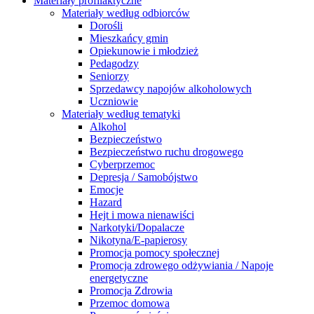
Materiały profilaktyczne
Materiały według odbiorców
Dorośli
Mieszkańcy gmin
Opiekunowie i młodzież
Pedagodzy
Seniorzy
Sprzedawcy napojów alkoholowych
Uczniowie
Materiały według tematyki
Alkohol
Bezpieczeństwo
Bezpieczeństwo ruchu drogowego
Cyberprzemoc
Depresja / Samobójstwo
Emocje
Hazard
Hejt i mowa nienawiści
Narkotyki/Dopalacze
Nikotyna/E-papierosy
Promocja pomocy społecznej
Promocja zdrowego odżywiania / Napoje
energetyczne
Promocja Zdrowia
Przemoc domowa