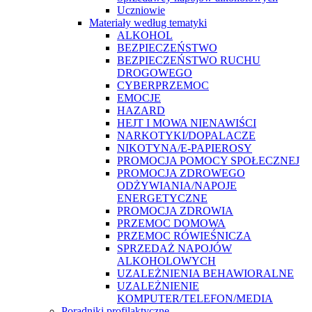
Uczniowie
Materiały według tematyki
ALKOHOL
BEZPIECZEŃSTWO
BEZPIECZEŃSTWO RUCHU
DROGOWEGO
CYBERPRZEMOC
EMOCJE
HAZARD
HEJT I MOWA NIENAWIŚCI
NARKOTYKI/DOPALACZE
NIKOTYNA/E-PAPIEROSY
PROMOCJA POMOCY SPOŁECZNEJ
PROMOCJA ZDROWEGO
ODŻYWIANIA/NAPOJE
ENERGETYCZNE
PROMOCJA ZDROWIA
PRZEMOC DOMOWA
PRZEMOC RÓWIEŚNICZA
SPRZEDAŻ NAPOJÓW
ALKOHOLOWYCH
UZALEŻNIENIA BEHAWIORALNE
UZALEŻNIENIE
KOMPUTER/TELEFON/MEDIA
Poradniki profilaktyczne