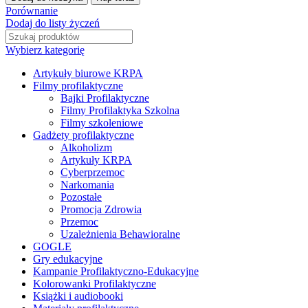
Technologia
Porównanie
wspiera
Dodaj do listy życzeń
-
człowiek
Wybierz kategorię
decyduje
(dorośli)
Artykuły biurowe KRPA
Filmy profilaktyczne
Bajki Profilaktyczne
Filmy Profilaktyka Szkolna
Filmy szkoleniowe
Gadżety profilaktyczne
Alkoholizm
Artykuły KRPA
Cyberprzemoc
Narkomania
Pozostałe
Promocja Zdrowia
Przemoc
Uzależnienia Behawioralne
GOGLE
Gry edukacyjne
Kampanie Profilaktyczno-Edukacyjne
Kolorowanki Profilaktyczne
Książki i audiobooki