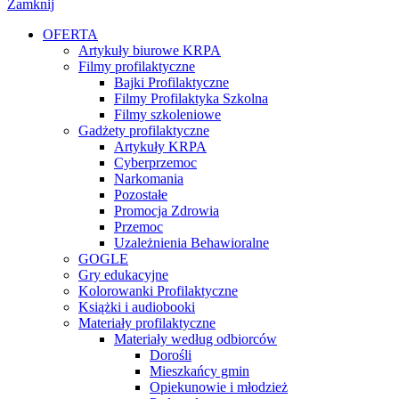
Zamknij
OFERTA
Artykuły biurowe KRPA
Filmy profilaktyczne
Bajki Profilaktyczne
Filmy Profilaktyka Szkolna
Filmy szkoleniowe
Gadżety profilaktyczne
Artykuły KRPA
Cyberprzemoc
Narkomania
Pozostałe
Promocja Zdrowia
Przemoc
Uzależnienia Behawioralne
GOGLE
Gry edukacyjne
Kolorowanki Profilaktyczne
Książki i audiobooki
Materiały profilaktyczne
Materiały według odbiorców
Dorośli
Mieszkańcy gmin
Opiekunowie i młodzież