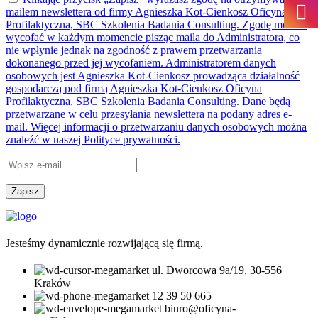
mailem newslettera od firmy Agnieszka Kot-Cienkosz Oficyna
Profilaktyczna, SBC Szkolenia Badania Consulting. Zgodę możesz
wycofać w każdym momencie pisząc maila do Administratora, co
nie wpłynie jednak na zgodność z prawem przetwarzania
dokonanego przed jej wycofaniem. Administratorem danych
osobowych jest Agnieszka Kot-Cienkosz prowadząca działalność
gospodarczą pod firmą Agnieszka Kot-Cienkosz Oficyna
Profilaktyczna, SBC Szkolenia Badania Consulting. Dane będą
przetwarzane w celu przesyłania newslettera na podany adres e-
mail. Więcej informacji o przetwarzaniu danych osobowych można
znaleźć w naszej Polityce prywatności.
Jesteśmy dynamicznie rozwijającą się firmą.
ul. Dworcowa 9a/19, 30-556
Kraków
12 39 50 665
biuro@oficyna-