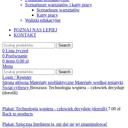
Scenariusze warsztatów i karty pracy
Scenariusze warsztatów
Karty pracy
Walizki edukacyjne
POZNAJ NAS LEPIEJ
KONTAKT
Search
0
Lista życzeń
0
Porównanie
0
items
0.00
zł
Menu
Search
Login / Register
Strona główna
Materiały profilaktyczne
Materiały według tematyki
Świat cyfrowy
Broszura: Technologia wspiera – człowiek decyduje
(dorośli)
Plakat: Technologia wspiera - człowiek decyduje (dorośli)
7.00
zł
Back to products
Plakat: Sztuczna Inteligencja, nie daj się jej zmanipulować