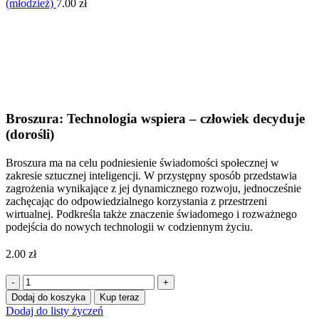
(młodzież)
7.00
zł
Click to enlarge
Broszura: Technologia wspiera – człowiek decyduje
(dorośli)
Broszura ma na celu podniesienie świadomości społecznej w
zakresie sztucznej inteligencji. W przystępny sposób przedstawia
zagrożenia wynikające z jej dynamicznego rozwoju, jednocześnie
zachęcając do odpowiedzialnego korzystania z przestrzeni
wirtualnej. Podkreśla także znaczenie świadomego i rozważnego
podejścia do nowych technologii w codziennym życiu.
2.00
zł
ilość
Broszura:
Dodaj do koszyka
Kup teraz
Technologia
Dodaj do listy życzeń
wspiera