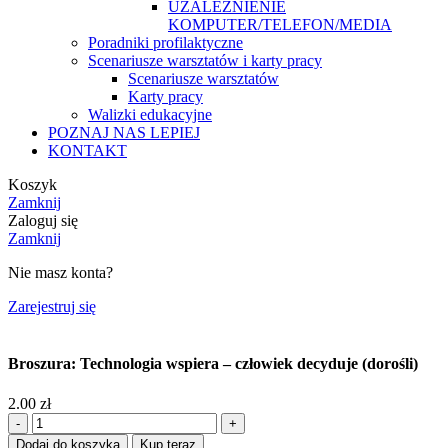
UZALEŻNIENIE
KOMPUTER/TELEFON/MEDIA
Poradniki profilaktyczne
Scenariusze warsztatów i karty pracy
Scenariusze warsztatów
Karty pracy
Walizki edukacyjne
POZNAJ NAS LEPIEJ
KONTAKT
Koszyk
Zamknij
Zaloguj się
Zamknij
Nie masz konta?
Zarejestruj się
Broszura: Technologia wspiera – człowiek decyduje (dorośli)
2.00
zł
ilość
Broszura:
Dodaj do koszyka
Kup teraz