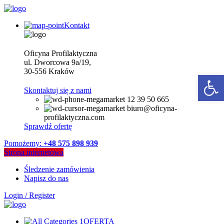
Kontakt
Oficyna Profilaktyczna
ul. Dworcowa 9a/19,
30-556 Kraków
Open 
Skontaktuj się z nami
12 39 50 665
biuro@oficyna-
profilaktyczna.com
Sprawdź ofertę
Pomożemy:
+48 575 898 939
Strona internetowa
Śledzenie zamówienia
Napisz do nas
Login / Register
OFERTA