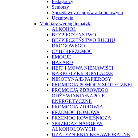
Pedagodzy
Seniorzy
Sprzedawcy napojów alkoholowych
Uczniowie
Materiały według tematyki
ALKOHOL
BEZPIECZEŃSTWO
BEZPIECZEŃSTWO RUCHU
DROGOWEGO
CYBERPRZEMOC
EMOCJE
HAZARD
HEJT I MOWA NIENAWIŚCI
NARKOTYKI/DOPALACZE
NIKOTYNA/E-PAPIEROSY
PROMOCJA POMOCY SPOŁECZNEJ
PROMOCJA ZDROWEGO
ODŻYWIANIA/NAPOJE
ENERGETYCZNE
PROMOCJA ZDROWIA
PRZEMOC DOMOWA
PRZEMOC RÓWIEŚNICZA
SPRZEDAŻ NAPOJÓW
ALKOHOLOWYCH
UZALEŻNIENIA BEHAWIORALNE