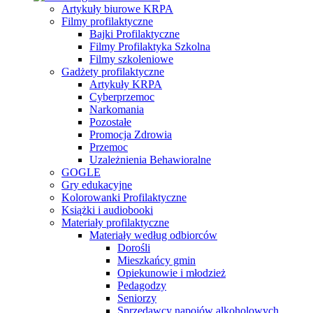
Artykuły biurowe KRPA
Filmy profilaktyczne
Bajki Profilaktyczne
Filmy Profilaktyka Szkolna
Filmy szkoleniowe
Gadżety profilaktyczne
Artykuły KRPA
Cyberprzemoc
Narkomania
Pozostałe
Promocja Zdrowia
Przemoc
Uzależnienia Behawioralne
GOGLE
Gry edukacyjne
Kolorowanki Profilaktyczne
Książki i audiobooki
Materiały profilaktyczne
Materiały według odbiorców
Dorośli
Mieszkańcy gmin
Opiekunowie i młodzież
Pedagodzy
Seniorzy
Sprzedawcy napojów alkoholowych