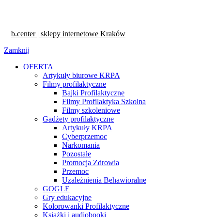
b.center | sklepy internetowe Kraków
Zamknij
OFERTA
Artykuły biurowe KRPA
Filmy profilaktyczne
Bajki Profilaktyczne
Filmy Profilaktyka Szkolna
Filmy szkoleniowe
Gadżety profilaktyczne
Artykuły KRPA
Cyberprzemoc
Narkomania
Pozostałe
Promocja Zdrowia
Przemoc
Uzależnienia Behawioralne
GOGLE
Gry edukacyjne
Kolorowanki Profilaktyczne
Książki i audiobooki