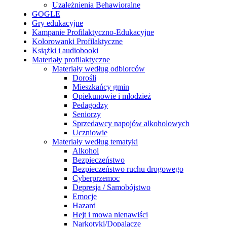
Uzależnienia Behawioralne
GOGLE
Gry edukacyjne
Kampanie Profilaktyczno-Edukacyjne
Kolorowanki Profilaktyczne
Książki i audiobooki
Materiały profilaktyczne
Materiały według odbiorców
Dorośli
Mieszkańcy gmin
Opiekunowie i młodzież
Pedagodzy
Seniorzy
Sprzedawcy napojów alkoholowych
Uczniowie
Materiały według tematyki
Alkohol
Bezpieczeństwo
Bezpieczeństwo ruchu drogowego
Cyberprzemoc
Depresja / Samobójstwo
Emocje
Hazard
Hejt i mowa nienawiści
Narkotyki/Dopalacze