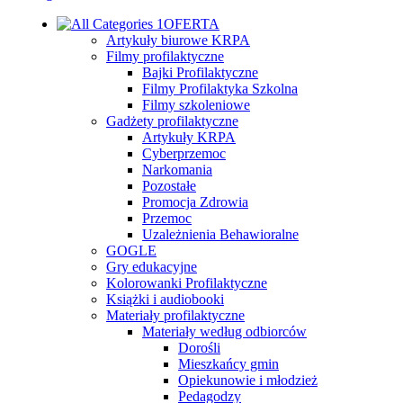
OFERTA
Artykuły biurowe KRPA
Filmy profilaktyczne
Bajki Profilaktyczne
Filmy Profilaktyka Szkolna
Filmy szkoleniowe
Gadżety profilaktyczne
Artykuły KRPA
Cyberprzemoc
Narkomania
Pozostałe
Promocja Zdrowia
Przemoc
Uzależnienia Behawioralne
GOGLE
Gry edukacyjne
Kolorowanki Profilaktyczne
Książki i audiobooki
Materiały profilaktyczne
Materiały według odbiorców
Dorośli
Mieszkańcy gmin
Opiekunowie i młodzież
Pedagodzy