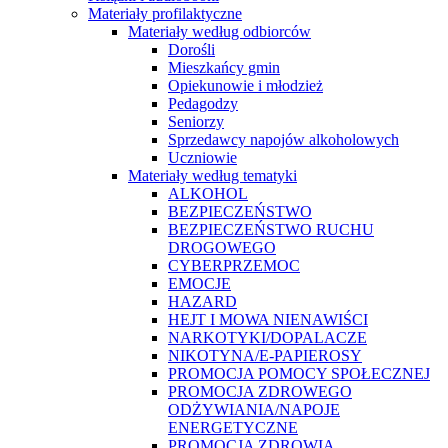
Materiały profilaktyczne
Materiały według odbiorców
Dorośli
Mieszkańcy gmin
Opiekunowie i młodzież
Pedagodzy
Seniorzy
Sprzedawcy napojów alkoholowych
Uczniowie
Materiały według tematyki
ALKOHOL
BEZPIECZEŃSTWO
BEZPIECZEŃSTWO RUCHU
DROGOWEGO
CYBERPRZEMOC
EMOCJE
HAZARD
HEJT I MOWA NIENAWIŚCI
NARKOTYKI/DOPALACZE
NIKOTYNA/E-PAPIEROSY
PROMOCJA POMOCY SPOŁECZNEJ
PROMOCJA ZDROWEGO
ODŻYWIANIA/NAPOJE
ENERGETYCZNE
PROMOCJA ZDROWIA