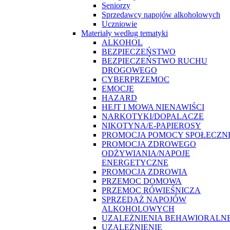
Seniorzy
Sprzedawcy napojów alkoholowych
Uczniowie
Materiały według tematyki
ALKOHOL
BEZPIECZEŃSTWO
BEZPIECZEŃSTWO RUCHU
DROGOWEGO
CYBERPRZEMOC
EMOCJE
HAZARD
HEJT I MOWA NIENAWIŚCI
NARKOTYKI/DOPALACZE
NIKOTYNA/E-PAPIEROSY
PROMOCJA POMOCY SPOŁECZN
PROMOCJA ZDROWEGO
ODŻYWIANIA/NAPOJE
ENERGETYCZNE
PROMOCJA ZDROWIA
PRZEMOC DOMOWA
PRZEMOC RÓWIEŚNICZA
SPRZEDAŻ NAPOJÓW
ALKOHOLOWYCH
UZALEŻNIENIA BEHAWIORALN
UZALEŻNIENIE