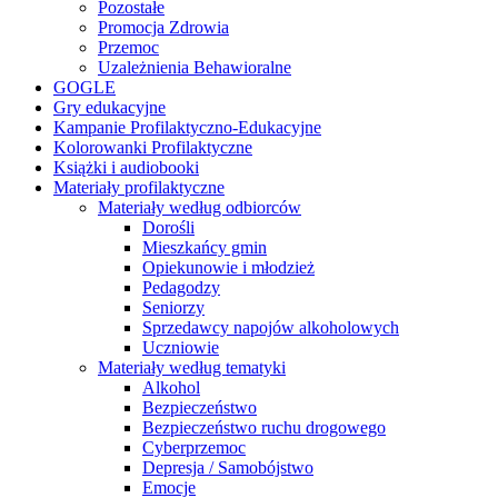
Pozostałe
Promocja Zdrowia
Przemoc
Uzależnienia Behawioralne
GOGLE
Gry edukacyjne
Kampanie Profilaktyczno-Edukacyjne
Kolorowanki Profilaktyczne
Książki i audiobooki
Materiały profilaktyczne
Materiały według odbiorców
Dorośli
Mieszkańcy gmin
Opiekunowie i młodzież
Pedagodzy
Seniorzy
Sprzedawcy napojów alkoholowych
Uczniowie
Materiały według tematyki
Alkohol
Bezpieczeństwo
Bezpieczeństwo ruchu drogowego
Cyberprzemoc
Depresja / Samobójstwo
Emocje