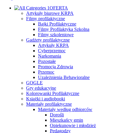
OFERTA
Artykuły biurowe KRPA
Filmy profilaktyczne
Bajki Profilaktyczne
Filmy Profilaktyka Szkolna
Filmy szkoleniowe
Gadżety profilaktyczne
Artykuły KRPA
Cyberprzemoc
Narkomania
Pozostałe
Promocja Zdrowia
Przemoc
Uzależnienia Behawioralne
GOGLE
Gry edukacyjne
Kolorowanki Profilaktyczne
Książki i audiobooki
Materiały profilaktyczne
Materiały według odbiorców
Dorośli
Mieszkańcy gmin
Opiekunowie i młodzież
Pedagodzy