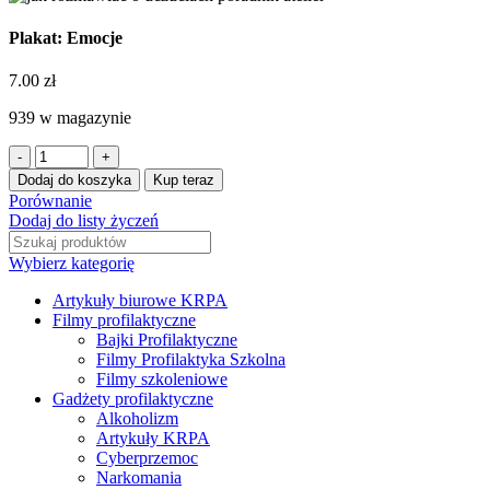
Plakat: Emocje
7.00
zł
939 w magazynie
Dodaj do koszyka
Kup teraz
Porównanie
Dodaj do listy życzeń
Wybierz kategorię
Artykuły biurowe KRPA
Filmy profilaktyczne
Bajki Profilaktyczne
Filmy Profilaktyka Szkolna
Filmy szkoleniowe
Gadżety profilaktyczne
Alkoholizm
Artykuły KRPA
Cyberprzemoc
Narkomania