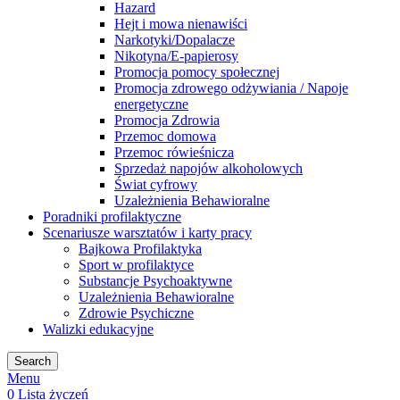
Hazard
Hejt i mowa nienawiści
Narkotyki/Dopalacze
Nikotyna/E-papierosy
Promocja pomocy społecznej
Promocja zdrowego odżywiania / Napoje
energetyczne
Promocja Zdrowia
Przemoc domowa
Przemoc rówieśnicza
Sprzedaż napojów alkoholowych
Świat cyfrowy
Uzależnienia Behawioralne
Poradniki profilaktyczne
Scenariusze warsztatów i karty pracy
Bajkowa Profilaktyka
Sport w profilaktyce
Substancje Psychoaktywne
Uzależnienia Behawioralne
Zdrowie Psychiczne
Walizki edukacyjne
Search
Menu
0
Lista życzeń