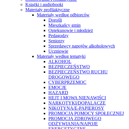
Książki i audiobooki
Materiały profilaktyczne
Materiały według odbiorców
Dorośli
Mieszkańcy gmin
Opiekunowie i młodzież
Pedagodzy
Seniorzy
Sprzedawcy napojów alkoholowych
Uczniowie
Materiały według tematyki
ALKOHOL
BEZPIECZEŃSTWO
BEZPIECZEŃSTWO RUCHU
DROGOWEGO
CYBERPRZEMOC
EMOCJE
HAZARD
HEJT I MOWA NIENAWIŚCI
NARKOTYKI/DOPALACZE
NIKOTYNA/E-PAPIEROSY
PROMOCJA POMOCY SPOŁECZNEJ
PROMOCJA ZDROWEGO
ODŻYWIANIA/NAPOJE
ENERGETYCZNE