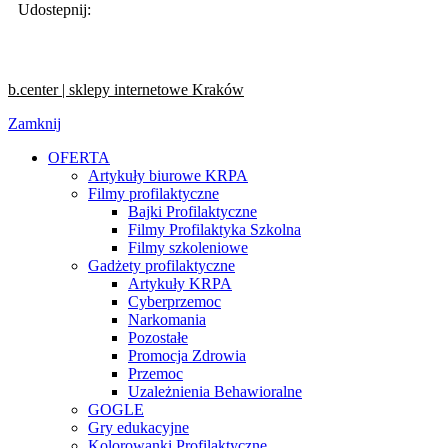
Udostepnij:
b.center | sklepy internetowe Kraków
Zamknij
OFERTA
Artykuły biurowe KRPA
Filmy profilaktyczne
Bajki Profilaktyczne
Filmy Profilaktyka Szkolna
Filmy szkoleniowe
Gadżety profilaktyczne
Artykuły KRPA
Cyberprzemoc
Narkomania
Pozostałe
Promocja Zdrowia
Przemoc
Uzależnienia Behawioralne
GOGLE
Gry edukacyjne
Kolorowanki Profilaktyczne