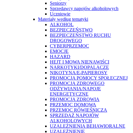
Seniorzy
Sprzedawcy napojów alkoholowych
Uczniowie
Materiały według tematyki
ALKOHOL
BEZPIECZEŃSTWO
BEZPIECZEŃSTWO RUCHU
DROGOWEGO
CYBERPRZEMOC
EMOCJE
HAZARD
HEJT I MOWA NIENAWIŚCI
NARKOTYKI/DOPALACZE
NIKOTYNA/E-PAPIEROSY
PROMOCJA POMOCY SPOŁECZNEJ
PROMOCJA ZDROWEGO
ODŻYWIANIA/NAPOJE
ENERGETYCZNE
PROMOCJA ZDROWIA
PRZEMOC DOMOWA
PRZEMOC RÓWIEŚNICZA
SPRZEDAŻ NAPOJÓW
ALKOHOLOWYCH
UZALEŻNIENIA BEHAWIORALNE
UZALEŻNIENIE