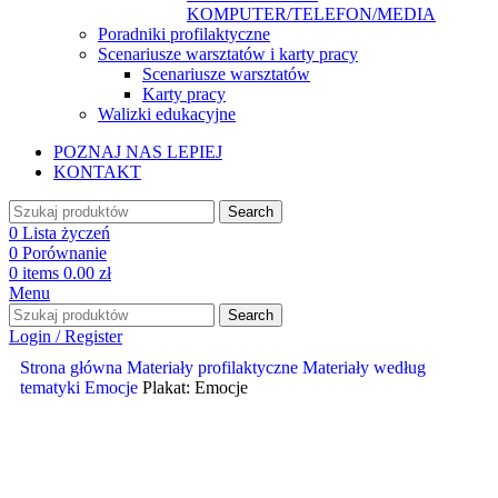
KOMPUTER/TELEFON/MEDIA
Poradniki profilaktyczne
Scenariusze warsztatów i karty pracy
Scenariusze warsztatów
Karty pracy
Walizki edukacyjne
POZNAJ NAS LEPIEJ
KONTAKT
Search
0
Lista życzeń
0
Porównanie
0
items
0.00
zł
Menu
Search
Login / Register
Strona główna
Materiały profilaktyczne
Materiały według
tematyki
Emocje
Plakat: Emocje